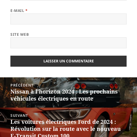
E-MAIL
*
SITE WEB
Navigation
PRÉCÉDENT
de
Nissan à l’horizon 2024 : Les prochains
Article
l’article
véhicules électriques en route
précédent :
SUIVANT
Les voitures électriques Ford de 2024 :
Article
Révolution sur la route avec le nouveau
suivant :
E-Transit Custom 100