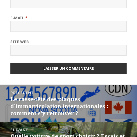
E-MAIL
*
SITE WEB
Navigation
PRÉCÉDENT
de
Le casse-tête des plaques
Article
l’article
d’immatriculation internationales :
précédent :
comment s’y retrouver ?
SUIVANT
Quelle voiture de sport choisir ? Essais et
Article