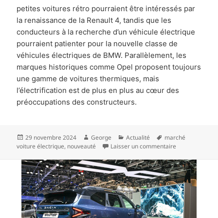
petites voitures rétro pourraient être intéressés par
la renaissance de la Renault 4, tandis que les
conducteurs à la recherche d’un véhicule électrique
pourraient patienter pour la nouvelle classe de
véhicules électriques de BMW. Parallèlement, les
marques historiques comme Opel proposent toujours
une gamme de voitures thermiques, mais
l’électrification est de plus en plus au cœur des
préoccupations des constructeurs.
Publié
Auteur
Catégories
Mots-
29 novembre 2024
George
Actualité
marché
le
clés
sur Nouveautés 
voiture électrique
,
nouveauté
Laisser un commentaire