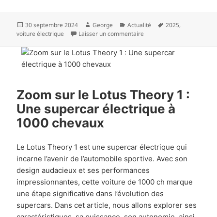
Publié
Auteur
Catégories
Mots-
30 septembre 2024
George
Actualité
2025
,
le
sur Quelles sont les nouvel
clés
voiture électrique
Laisser un commentaire
Zoom sur le Lotus Theory 1 :
Une supercar électrique à
1000 chevaux
Le Lotus Theory 1 est une supercar électrique qui
incarne l’avenir de l’automobile sportive. Avec son
design audacieux et ses performances
impressionnantes, cette voiture de 1000 ch marque
une étape significative dans l’évolution des
supercars. Dans cet article, nous allons explorer ses
caractéristiques, sa puissance, son autonomie, ainsi