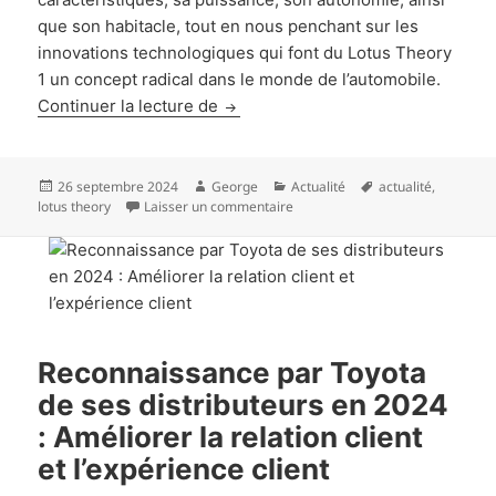
que son habitacle, tout en nous penchant sur les
innovations technologiques qui font du Lotus Theory
1 un concept radical dans le monde de l’automobile.
Zoom sur le Lotus Theory 1 : Une 
Continuer la lecture de
Publié
Auteur
Catégories
Mots-
26 septembre 2024
George
Actualité
actualité
,
le
sur Zoom sur le Lotus Theory 1 :
clés
lotus theory
Laisser un commentaire
Reconnaissance par Toyota
de ses distributeurs en 2024
: Améliorer la relation client
et l’expérience client