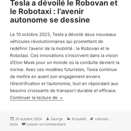
Tesla a dévoilé le Robovan et
le Robotaxi : l’avenir
autonome se dessine
Le 10 octobre 2023, Tesla a dévoilé deux nouveaux
véhicules révolutionnaires qui promettent de
redéfinir l’avenir de la mobilité : le Robovan et le
Robotaxi. Ces innovations s’inscrivent dans la vision
d’Elon Musk pour un monde où la conduite devient la
norme. Avec ces modèles futuristes, Tesla continue
de mettre en avant son engagement envers
l’électrification et l’autonomie, tout en répondant aux
besoins croissants de transport durable et efficace.
Tesla a dévoilé le Robovan et le Ro
Continuer la lecture de
Publié
Auteur
Catégories
Mots-
20 octobre 2024
George
Actualité
robovan
,
le
sur Tesla a dévoilé le Robovan et le Rob
clés
tesla
Laisser un commentaire