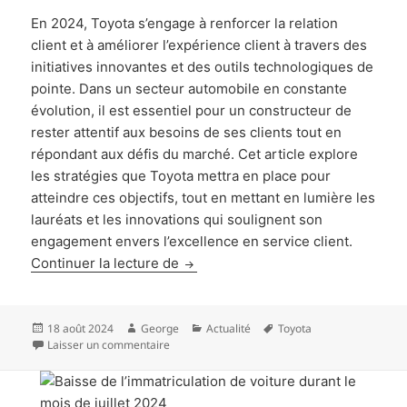
En 2024, Toyota s’engage à renforcer la relation
client et à améliorer l’expérience client à travers des
initiatives innovantes et des outils technologiques de
pointe. Dans un secteur automobile en constante
évolution, il est essentiel pour un constructeur de
rester attentif aux besoins de ses clients tout en
répondant aux défis du marché. Cet article explore
les stratégies que Toyota mettra en place pour
atteindre ces objectifs, tout en mettant en lumière les
lauréats et les innovations qui soulignent son
engagement envers l’excellence en service client.
Reconnaissance par Toyota de ses di
Continuer la lecture de
Publié
Auteur
Catégories
Mots-
18 août 2024
George
Actualité
Toyota
le
sur Reconnaissance par Toyota de ses distributeu
clés
Laisser un commentaire