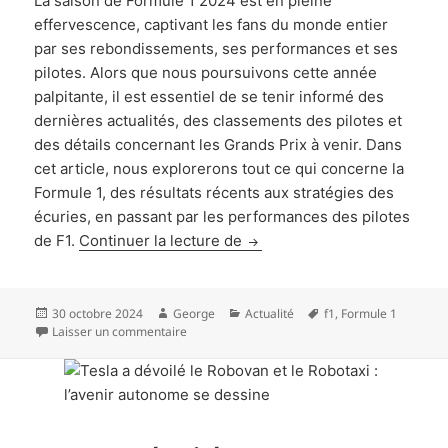
La saison de Formule 1 2024 est en pleine
effervescence, captivant les fans du monde entier
par ses rebondissements, ses performances et ses
pilotes. Alors que nous poursuivons cette année
palpitante, il est essentiel de se tenir informé des
dernières actualités, des classements des pilotes et
des détails concernant les Grands Prix à venir. Dans
cet article, nous explorerons tout ce qui concerne la
Formule 1, des résultats récents aux stratégies des
écuries, en passant par les performances des pilotes
Formule 1 – 2024 : Dernières
de F1.
Continuer la lecture de
Publié
Auteur
Catégories
Mots-
30 octobre 2024
George
Actualité
f1
,
Formule 1
le
sur Formule 1 – 2024 : Dernières actualités, pi
clés
Laisser un commentaire