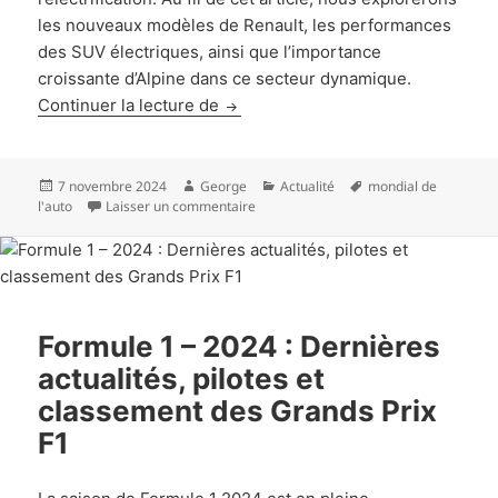
les nouveaux modèles de Renault, les performances
des SUV électriques, ainsi que l’importance
croissante d’Alpine dans ce secteur dynamique.
Mondial de l’auto 2024 : SUV électr
Continuer la lecture de
Publié
Auteur
Catégories
Mots-
7 novembre 2024
George
Actualité
mondial de
le
sur Mondial de l’auto 2024 : SUV électr
clés
l'auto
Laisser un commentaire
Formule 1 – 2024 : Dernières
actualités, pilotes et
classement des Grands Prix
F1