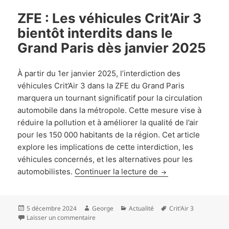
ZFE : Les véhicules Crit’Air 3
bientôt interdits dans le
Grand Paris dès janvier 2025
À partir du 1er janvier 2025, l’interdiction des
véhicules Crit’Air 3 dans la ZFE du Grand Paris
marquera un tournant significatif pour la circulation
automobile dans la métropole. Cette mesure vise à
réduire la pollution et à améliorer la qualité de l’air
pour les 150 000 habitants de la région. Cet article
explore les implications de cette interdiction, les
véhicules concernés, et les alternatives pour les
ZFE : Les véhicules
automobilistes.
Continuer la lecture de
Publié
Auteur
Catégories
Mots-
5 décembre 2024
George
Actualité
Crit'Air 3
le
sur ZFE : Les véhicules Crit’Air 3 bientôt interd
clés
Laisser un commentaire